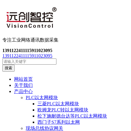
专注工业网络通讯数
据采集
13911224111
15911023095
13911224111
15911023095
搜索
网站首页
关于我们
产品中心
PLC以太网模块
三菱PLC以太网模块
欧姆龙PLC转以太网模块
松下施耐德台达等PLC以太网模块
西门子S7系列以太网
现场总线协议网关