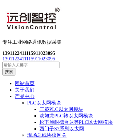
专注工业网络通讯数
据采集
13911224111
15911023095
13911224111
15911023095
搜索
网站首页
关于我们
产品中心
PLC以太网模块
三菱PLC以太网模块
欧姆龙PLC转以太网模块
松下施耐德台达等PLC以太网模块
西门子S7系列以太网
现场总线协议网关