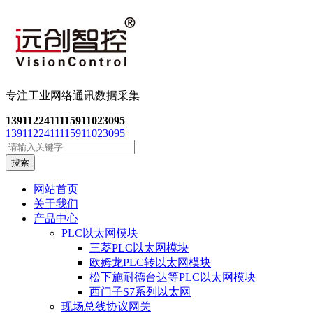
专注工业网络通讯数
据采集
13911224111
15911023095
13911224111
15911023095
搜索
网站首页
关于我们
产品中心
PLC以太网模块
三菱PLC以太网模块
欧姆龙PLC转以太网模块
松下施耐德台达等PLC以太网模块
西门子S7系列以太网
现场总线协议网关