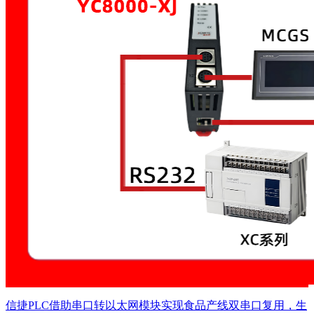
信捷PLC借助串口转以太网模块实现食品产线双串口复用，生