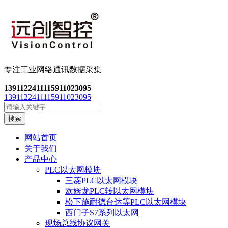
专注工业网络通讯数
据采集
13911224111
15911023095
13911224111
15911023095
搜索
网站首页
关于我们
产品中心
PLC以太网模块
三菱PLC以太网模块
欧姆龙PLC转以太网模块
松下施耐德台达等PLC以太网模块
西门子S7系列以太网
现场总线协议网关