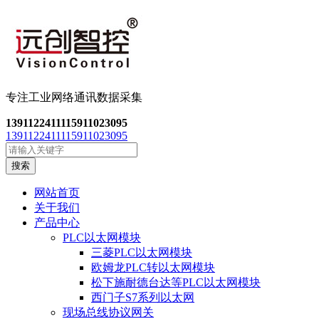
专注工业网络通讯数
据采集
13911224111
15911023095
13911224111
15911023095
搜索
网站首页
关于我们
产品中心
PLC以太网模块
三菱PLC以太网模块
欧姆龙PLC转以太网模块
松下施耐德台达等PLC以太网模块
西门子S7系列以太网
现场总线协议网关