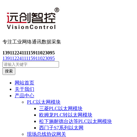
专注工业网络通讯数
据采集
13911224111
15911023095
13911224111
15911023095
搜索
网站首页
关于我们
产品中心
PLC以太网模块
三菱PLC以太网模块
欧姆龙PLC转以太网模块
松下施耐德台达等PLC以太网模块
西门子S7系列以太网
现场总线协议网关