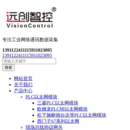
专注工业网络通讯数
据采集
13911224111
15911023095
13911224111
15911023095
搜索
网站首页
关于我们
产品中心
PLC以太网模块
三菱PLC以太网模块
欧姆龙PLC转以太网模块
松下施耐德台达等PLC以太网模块
西门子S7系列以太网
现场总线协议网关