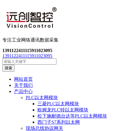
专注工业网络通讯数
据采集
13911224111
15911023095
13911224111
15911023095
搜索
网站首页
关于我们
产品中心
PLC以太网模块
三菱PLC以太网模块
欧姆龙PLC转以太网模块
松下施耐德台达等PLC以太网模块
西门子S7系列以太网
现场总线协议网关