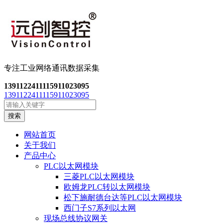
专注工业网络通讯数
据采集
13911224111
15911023095
13911224111
15911023095
搜索
网站首页
关于我们
产品中心
PLC以太网模块
三菱PLC以太网模块
欧姆龙PLC转以太网模块
松下施耐德台达等PLC以太网模块
西门子S7系列以太网
现场总线协议网关