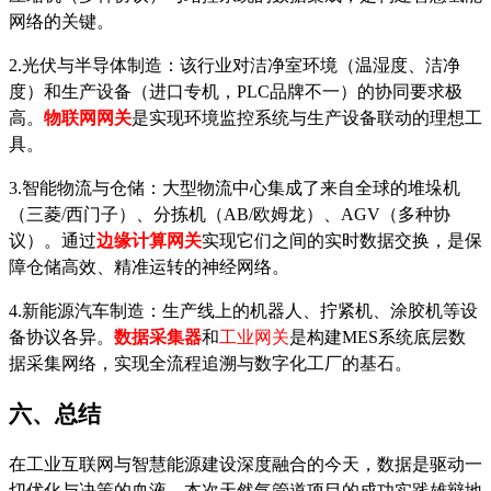
网络的关键。
2.光伏与半导体制造：该行业对洁净室环境（温湿度、洁净
度）和生产设备（进口专机，PLC品牌不一）的协同要求极
高。
物联网网关
是实现环境监控系统与生产设备联动的理想工
具。
3.智能物流与仓储：大型物流中心集成了来自全球的堆垛机
（三菱/西门子）、分拣机（AB/欧姆龙）、AGV（多种协
议）。通过
边缘计算网关
实现它们之间的实时数据交换，是保
障仓储高效、精准运转的神经网络。
4.新能源汽车制造：生产线上的机器人、拧紧机、涂胶机等设
备协议各异。
数据采集
器
和
工业网关
是构建
MES系统底层数
据采集网络，实现全流程追溯与数字化工厂的基石。
六、总结
在工业互联网与智慧能源建设深度融合的今天，数据是驱动一
切优化与决策的血液。本次天然气管道项目的成功实践雄辩地