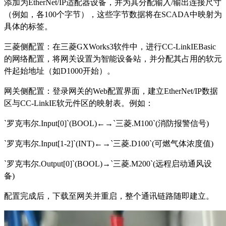
添加为EtherNet/IP适配器设备，并为其分配输入/输出连接尺寸
（例如，各100个字节），这些字节数据将在SCADA中映射为
具体的标签。
三菱侧配置：在三菱
GXWorks3软件中，进行CC-LinkIEBasic
的网络配置，将网关设置为智能设备站，并分配其占用的软元
件起始地址（如D1000开始）。
网关侧配置：登录网关的
Web配置界面，建立EtherNet/IP数据
区与CC-LinkIE软元件区的映射表。例如：
`罗克韦尔.Input[0]`(BOOL)←→`三菱.M100`(消防报警信号)
`罗克韦尔.Input[1-2]`(INT)←→`三菱.D100`(可燃气体浓度值)
`罗克韦尔.Output[0]`(BOOL)→`三菱.M200`(远程启动通风设
备)
配置完成后，下载至网关并重启，整个通讯链路随即建立。