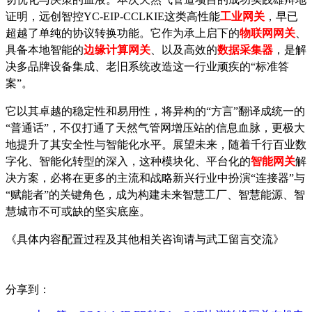
证明，
远创智
控
YC-EIP-CCLKIE这类高性能
工业网关
，早已
超越了单纯的协议转换功能。它作为承上启下的
物联网网关
、
具备本地智能的
边缘计算网关
、以及高效的
数据采集器
，是解
决多品牌设备集成、老旧系统改造这一行业顽疾的
“标准答
案”。
它以其卓越的稳定性和易用性，将异构的
“方言”翻译成统一的
“普通话”，不仅打通了天然气管网增压站的信息血脉，更极大
地提升了其安全性与智能化水平。展望未来，随着千行百业数
字化、智能化转型的深入，这种模块化、平台化的
智能网关
解
决方案，必将在更多的主流和战略新兴行业中扮演
“连接器”与
“赋能者”的关键角色，成为构建未来智慧工厂、智慧能源、智
慧城市不可或缺的坚实底座。
《具体内容配置过程及其他相关咨询请与武工留言交流》
分享到：