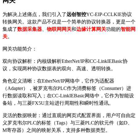
网关
为解决上述痛点，我们引入了
远创智控
YC-EIP-CCLKIE协议
转换网关。这款产品不仅是一个简单的协议转换器，更是一个
集成了
数据采集器
、
物联网网关
和
边缘计算网关
功能的
智能网
关
。
网关功能简介：
双向协议解析：内核级解析
EtherNet/IP和CC-LinkIEBasic协
议，实现两种协议数据表的双向、高速、透明转换。
角色定义清晰：在
EtherNet/IP网络中，它作为适配器
（Adapter），被罗克韦尔PLC作为消费标签（Consumer）进
行数据读取和写入；在CC-LinkIEBasic网络中，它作为智能设
备站，与三菱FX5U主站进行周期性和瞬时性通讯。
灵活的数据映射：通过直观的网页式配置界面，用户可自由定
义罗克韦尔
PLC的标签（Tags）与三菱PLC的软元件（如D、
M寄存器）之间的映射关系，支持多种数据类型。