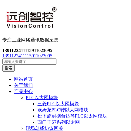
专注工业网络通讯数
据采集
13911224111
15911023095
13911224111
15911023095
搜索
网站首页
关于我们
产品中心
PLC以太网模块
三菱PLC以太网模块
欧姆龙PLC转以太网模块
松下施耐德台达等PLC以太网模块
西门子S7系列以太网
现场总线协议网关