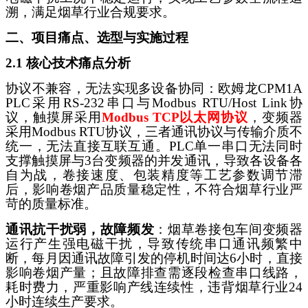
溯，满足烟草行业合规要求。
二、项目痛点、选型与实施过程
2.1 核心技术痛点分析
协议不兼容，无法实现多设备协同：欧姆龙
CPM1A
PLC采用RS-232串口与Modbus RTU/Host Link协
议，触摸屏采用
Modbus TCP以太网协议
，变频器
采用
Modbus RTU协议，三者通讯协议与传输介质不
统一，无法直接互联互通。PLC单一串口无法同时
支撑触摸屏与3台变频器的并发通讯，导致各设备各
自为战，卷接速度、包装精度等工艺参数调节滞
后，影响卷烟产品质量稳定性，不符合烟草行业严
苛的质量标准。
通讯抗干扰弱，故障频发
：烟草卷接包车间变频器
运行产生强电磁干扰，导致传统串口通讯频繁中
断，每月因通讯故障引发的停机时间达
6小时，直接
影响卷烟产量；且故障排查需逐段检查串口线路，
耗时费力，严重影响产线连续性，违背烟草行业24
小时连续生产要求。