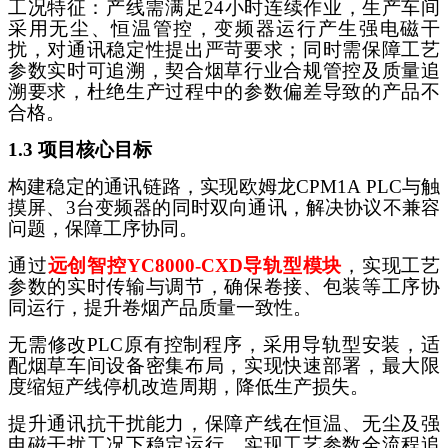
工况特征：产线需满足
24小时连续作业，生产车间
采用无尘、恒温管控，变频器运行产生强电磁干
扰，对通讯稳定性提出严苛要求；同时需保障工艺
参数实时可追溯，契合烟草行业合规管控及质量追
溯要求，杜绝生产过程中的参数偏差导致的产品不
合格。
1.3 项目核心目标
构建稳定的通讯链路，实现欧姆龙
CPM1A PLC与触
摸屏、3台变频器的同时双向通讯，解决协议不兼容
问题，保障工序协同。
通过
远创智控
YC8000-CXD导轨型模块
，实现工艺
参数的实时传输与调节，确保卷接、包装等工序协
同运行，提升卷烟产品质量一致性。
无需修改
PLC原有控制程序，采用导轨型安装，适
配烟草车间设备密集布局，实现快速部署，最大限
度缩短产线停机改造周期，降低生产损失。
提升通讯抗干扰能力，保障产线在恒温、无尘及强
电磁干扰工况下稳定运行，实现工艺参数全流程追