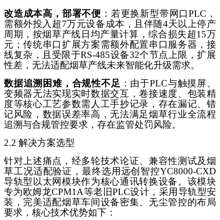
改造成本高，部署不便
：若更换新型带网口
PLC，
需额外投入超7万元设备成本，且伴随4天以上停产
周期，按烟草产线日均产量计算，综合损失超15万
元；传统串口扩展方案需额外配置串口服务器，接
线复杂，且受限于RS-485设备32个节点上限，扩展
性差，无法适配烟草产线未来智能化升级需求。
数据追溯困难，合规性不足
：由于
PLC与触摸屏、
变频器无法实现实时数据交互，卷接速度、包装精
度等核心工艺参数需人工手抄记录，存在漏记、错
记风险，数据误差率高，无法满足烟草行业全流程
追溯与合规管控要求，存在监管处罚风险。
2.2 解决方案选型
针对上述痛点，经多轮技术论证、兼容性测试及烟
草工况适配验证，最终选用远创智控
YC8000-CXD
导轨型以太网模块作为核心通讯转换设备。该模块
专为欧姆龙CPM1A等老旧PLC设计，采用导轨型安
装，完美适配烟草车间设备密集、无尘管控的布局
要求，核心技术优势如下：