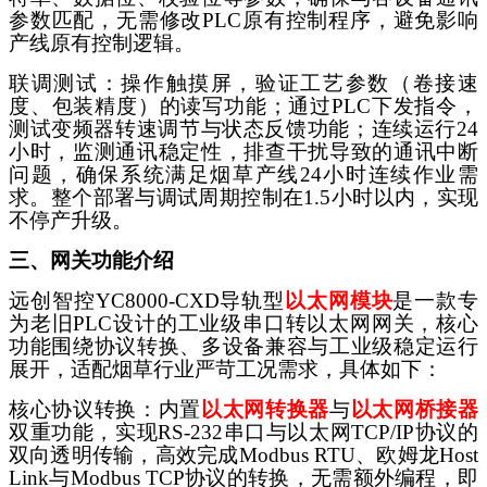
参数匹配，无需修改PLC原有控制程序，避免影响
产线原有控制逻辑。
联调测试：操作触摸屏，验证工艺参数（卷接速
度、包装精度）的读写功能；通过
PLC下发指令，
测试变频器转速调节与状态反馈功能；连续运行24
小时，监测通讯稳定性，排查干扰导致的通讯中断
问题，确保系统满足烟草产线24小时连续作业需
求。整个部署与调
试周期控制在
1.5小时以内，实现
不停产升级。
三、网关功能介绍
远创智控
YC8000-CXD导轨型
以太网模块
是一款专
为老旧
PLC设计的工业级串口转以太网网关，核心
功能围绕协议转换、多设备兼容与工业级稳定运行
展开，适配烟草行业严苛工况需求，具体如下：
核心协议转换：内置
以太网转换器
与
以太网桥接器
双重功能，实现
RS-232串口与以太网TCP/IP协议的
双向透明传输，高效完成Modbus RTU、欧姆龙Host
Link与Modbus TCP协议的转换，无需额外编程，即