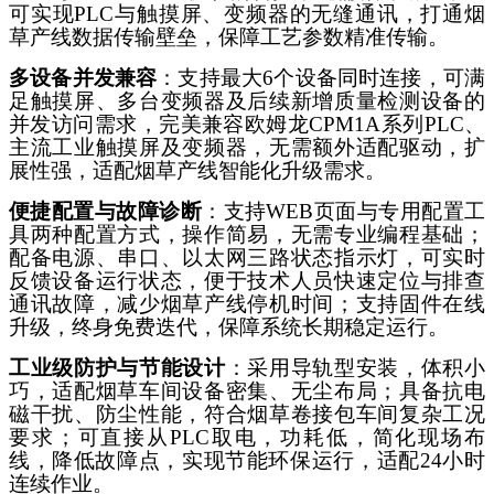
可实现PLC与触摸屏、变频器的无缝通讯，打通烟
草产线数据传输壁垒，保障工艺参数精准传输。
多设备并发兼容
：支持最大
6个设备同时连接，可满
足触摸屏、多台变频器及后续新增质量检测设备的
并发访问需求，完美兼容欧姆龙CPM1A系列PLC、
主流工业触摸屏及变频器，无需额外适配驱动，扩
展性强，适配烟草产线智能化升级需求。
便捷配置与故障诊断
：支持
WEB页面与专用配置工
具两种配置方式，操作简易，无需专业编程基础；
配备电源、串口、以太网三路状态指示灯，可实时
反馈设备运行状态，便于技术人员快速定位与排查
通讯故障，减少烟草产线停机时间；支持固件在线
升级，终身免费迭代，保障系统长期稳定运行。
工业级防护与节能设计
：采用导轨型安装，体积小
巧，适配烟草车间设备密集、无尘布局；具备抗电
磁干扰、防尘性能，符合烟草卷接包车间复杂工况
要求；可直接从
PLC取电，功耗低，简化现场布
线，降低故障点，实现节能环保运行，适配24小时
连续作业。