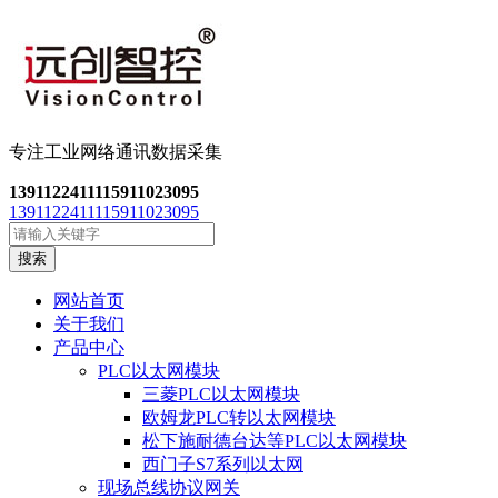
专注工业网络通讯数
据采集
13911224111
15911023095
13911224111
15911023095
搜索
网站首页
关于我们
产品中心
PLC以太网模块
三菱PLC以太网模块
欧姆龙PLC转以太网模块
松下施耐德台达等PLC以太网模块
西门子S7系列以太网
现场总线协议网关