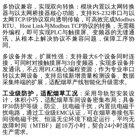
多协议兼容，实现双向转换：模块内置以太网转换
器与以太网桥接器核心功能，支持
RS-232串口与以
太网TCP/IP协议双向透明传输，可高效完成Modbus
RTU、Host Link与Modbus TCP协议的转换，无需额
外编程，即可实现PLC与触摸屏、变频器的无缝通
讯，从根本上解决协议不兼容问题，保障工序协
同。
多设备并发，扩展性强：支持最大
6个设备同时连
接，可同时对接触摸屏与3台变频器，实现多设备并
发通讯，不占用PLC核心编程资源；作为专业串口
转以太网设备，支持后续新增质量检测设备、数据
采集终端的扩展，适配烟草产线智能化升级需求。
工业级防护，适配烟草工况
：采用导轨型安装设
计，体积小巧，适配烟草车间设备密集布局；具备
IP30防护等级，防尘、抗电磁干扰，内置抗电磁干
扰电路，通过工业级EMC认证，可在烟草卷接包车
间强电磁干扰、恒温无尘环境下稳定运行，平均无
故障时间（MTBF）超10万小时，契合24小时连续
生产需求。