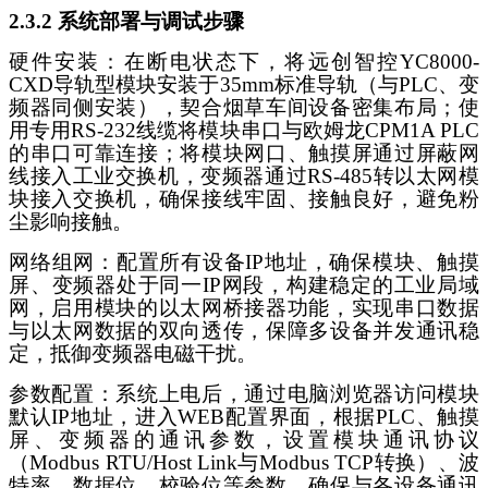
2.3.2 系统部署与调试步骤
硬件安装：在断电状态下，将远创智控
YC8000-
CXD导轨型模块安装于35mm标准导轨（与PLC、变
频器同侧安装），契合烟草车间设备密集布局；使
用专用RS-232线缆将模块串口与欧姆龙CPM1A PLC
的串口可靠连接；将模块网口、触摸屏通过屏蔽网
线接入工业交换机，变频器通过RS-485转以太网模
块接入交换机，确保接线牢固、接触良好，避免粉
尘影响接触。
网络组网：配置所有设备
IP地址，确保模块、触摸
屏、变频器处于同一IP网段，构建稳定的工业局域
网，启用模块的以太网桥接器功能，实现串口数据
与以太网数据的双向透传，保障多设备并发通讯稳
定，抵御变频器电磁干扰。
参数配置：系统上电后，通过电脑浏览器访问模块
默认
IP地址，进入WEB配置界面，根据PLC、触摸
屏、变频器的通讯参数，设置模块通讯协议
（Modbus RTU/Host Link与Modbus TCP转换）、波
特率、数据位、校验位等参数，确保与各设备通讯