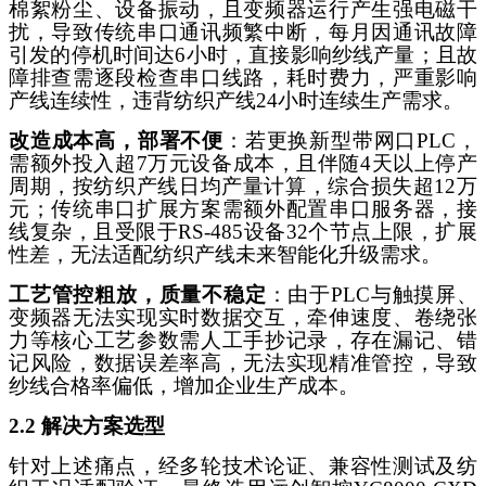
棉絮粉尘、设备振动，且变频器运行产生强电磁干
扰，导致传统串口通讯频繁中断，每月因通讯故障
引发的停机时间达
6小时，直接影响纱线产量；且故
障排查需逐段检查串口线路，耗时费力，严重影响
产线连续性，违背纺织产线24小时连续生产需求。
改造成本高，部署不便
：若更换新型带网口
PLC，
需额外投入超7万元设备成本，且伴随4天以上停产
周期，按纺织产线日均产量计算，综合损失超12万
元；传统串口扩展方案需额外配置串口服务器，接
线复杂，且受限于RS-485设备32个节点上限，扩展
性差，无法适配纺织产线未来智能化升级需求。
工艺管控粗放，质量不稳定
：由于
PLC与触摸屏、
变频器无法实现实时数据交互，牵伸速度、卷绕张
力等核心工艺参数需人工手抄记录，存在漏记、错
记风险，数据误差率高，无法实现精准管控，导致
纱线合格率偏低，增加企业生产成本。
2.2 解决方案选型
针对上述痛点，经多轮技术论证、兼容性测试及纺