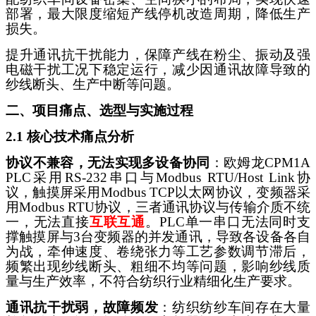
部署，最大限度缩短产线停机改造周期，降低生产
损失。
提升通讯抗干扰能力，保障产线在粉尘、振动及强
电磁干扰工况下稳定运行，减少因通讯故障导致的
纱线断头、生产中断等问题。
二、项目痛点、选型与实施过程
2.1 核心技术痛点分析
协议不兼容，无法实现多设备协同
：欧姆龙
CPM1A
PLC采用RS-232串口与Modbus RTU/Host Link协
议，触摸屏采用Modbus TCP以太网协议，变频器采
用Modbus RTU协议，三者通讯协议与传输介质不统
一，无法直接
互联互通
。
PLC单一串口无法同时支
撑触摸屏与3台变频器的并发通讯，导致各设备各自
为战，牵伸速度、卷绕张力等工艺参数调节滞后，
频繁出现纱线断头、粗细不均等问题，影响纱线质
量与生产效率，不符合纺织行业精细化生产要求。
通讯抗干扰弱，故障频发
：纺织纺纱车间存在大量