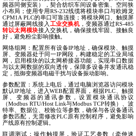
频器同侧安装），契合纺织车间设备密集、空间狭
小布局；使用专用RS-232线缆将模块串口与欧姆龙
CPM1A PLC的串口可靠连接；将模块网口、触摸屏
通过屏蔽网线接入
工业交换机
，变频器通过
RS-485
转以太网模块
接入交换机，确保接线牢固、接触良
好，避免粉尘影响接触。
网络组网：配置所有设备
IP地址，确保模块、触摸
屏、变频器处于同一IP网段，构建稳定的工业局域
网，启用模块的以太网桥接器功能，实现串口数据
与以太网数据的双向透传，保障多设备并发通讯稳
定，抵御变频器电磁干扰与设备振动影响。
参数配置：系统上电后，通过电脑浏览器访问模块
默认
IP地址，进入WEB配置界面，根据PLC、触摸
屏、变频器的通讯参数，设置模块通讯协议
（Modbus RTU/Host Link与Modbus TCP转换）、波
特率、数据位、校验位等参数，确保与各设备通讯
参数匹配，无需修改PLC原有控制程序，避免影响
产线原有控制逻辑。
联调测试：操作触摸屏，验证工艺参数（牵伸速