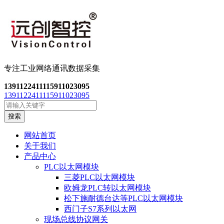
专注工业网络通讯数
据采集
13911224111
15911023095
13911224111
15911023095
搜索
网站首页
关于我们
产品中心
PLC以太网模块
三菱PLC以太网模块
欧姆龙PLC转以太网模块
松下施耐德台达等PLC以太网模块
西门子S7系列以太网
现场总线协议网关