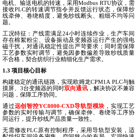
电机、输送电机的转速，采用
Modbus RTU协议，需
接收PLC的转速调节指令并反馈运行状态，保障纱
线牵伸、卷绕精度，避免纱线断头、粗细不均等问
题。
工况特征：产线需满足
24小时连续作业，生产车间
存在棉絮粉尘、设备振动及变频器运行产生的强电
磁干扰，对通讯稳定性提出严苛要求；同时需保障
工艺参数实时调节，避免因参数偏差导致纱线质量
不合格，契合纺织行业精细化生产需求。
1.3 项目核心目标
构建稳定的通讯链路，实现欧姆龙
CPM1A PLC与触
摸屏、3台变频器的同时
双向通讯
，解决协议不兼容
问题，保障工序协同。
通过
远创智控
YC8000-CXD导轨型模块
，实现工艺
参数的实时传输与调节，确保牵伸、卷绕等工序协
同运行，提升纱线产品质量一致性。
无需修改
PLC原有控制程序，采用导轨型安装，适
配纺织车间设备密集、空间狭小的布局，实现快速