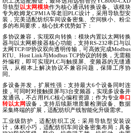
织工况适配验证，最终选用远创智控
YC8000-CXD
导轨型
以太网模块
作为核心通讯转换设备。该模块
专为欧姆龙
CPM1A等老旧PLC设计，采用导轨型安
装，完美适配纺织车间设备密集、空间狭小、粉尘
多的布局要求，核心技术优势如下：
多协议兼容，实现双向转换：模块内置以太网转换
器与以太网桥接器核心功能，支持
RS-232串口与以
太网TCP/IP协议双向透明传输，可高效完成Modbus
RTU、Host Link与Modbus TCP协议的转换，无需额
外编程，即可实现PLC与触摸屏、变频器的无缝通
讯，从根本上解决协议不兼容问题，保障工序协
同。
多设备并发，扩展性强：支持最大
6个设备同时连
接，可同时对接触摸屏与3台变频器，实现多设备并
发通讯，不占用PLC核心编程资源；作为专业
串口
转以太网
设备，支持后续新增质量检测设备、数据
采集终端的扩展，适配纺织产线智能化升级需求。
工业级防护，适配纺织工况：采用导轨型安装设
计，体积小巧，适配纺织车间设备密集布局；具备