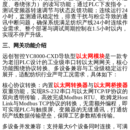
度、卷绕张力）的读写功能；通过
PLC下发指令，
测试变频器转速调节与状态反馈功能；连续运行24
小时，监测通讯稳定性，排查干扰与粉尘导致的通
讯中断问题，确保系统满足纺织产线24小时连续作
业需求。整个部署与调试周期控制在1.5小时以内，
实现不停产升级。
三、网关功能介绍
远创智控
YC8000-CXD导轨型
以太网模块
是一款专
为老旧
PLC设计的工业级串口转以太网网关，核心
功能围绕协议转换、多设备兼容与工业级稳定运行
展开，适配纺织行业严苛工况需求，具体如下：
核心协议转换：内置
以太网转换器
与
以太网桥接器
双重功能，实现
RS-232串口与以太网TCP/IP协议的
双向透明传输，高效完成Modbus RTU、欧姆龙Host
Link与Modbus TCP协议的转换，无需额外编程，即
可实现PLC与触摸屏、变频器的无缝通讯，打通纺
织产线数据传输壁垒，保障工艺参数精准传输。
多设备并发兼容：支持最大
6个设备同时连接，可满