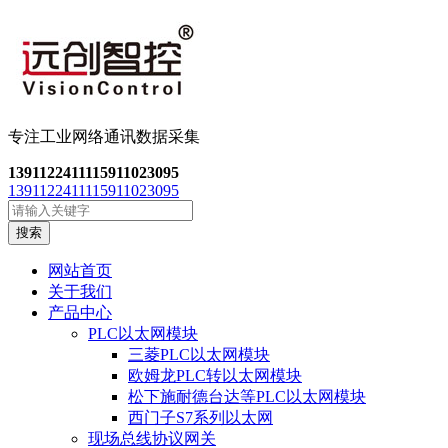
专注工业网络通讯数
据采集
13911224111
15911023095
13911224111
15911023095
搜索
网站首页
关于我们
产品中心
PLC以太网模块
三菱PLC以太网模块
欧姆龙PLC转以太网模块
松下施耐德台达等PLC以太网模块
西门子S7系列以太网
现场总线协议网关