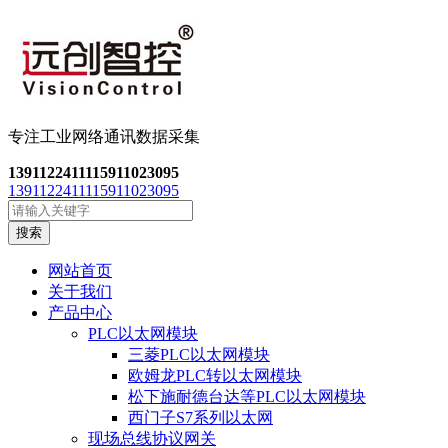
专注工业网络通讯数
据采集
13911224111
15911023095
13911224111
15911023095
搜索
网站首页
关于我们
产品中心
PLC以太网模块
三菱PLC以太网模块
欧姆龙PLC转以太网模块
松下施耐德台达等PLC以太网模块
西门子S7系列以太网
现场总线协议网关