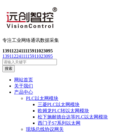
专注工业网络通讯数
据采集
13911224111
15911023095
13911224111
15911023095
搜索
网站首页
关于我们
产品中心
PLC以太网模块
三菱PLC以太网模块
欧姆龙PLC转以太网模块
松下施耐德台达等PLC以太网模块
西门子S7系列以太网
现场总线协议网关