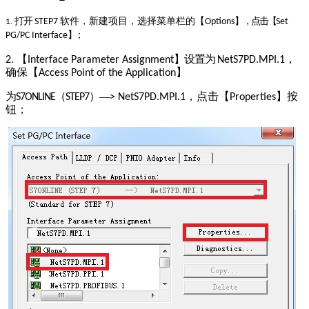
打开
软件，新建项目，选择菜单栏的【
】，点击【
STEP7
Options
Set
1.
】；
PG/PC Interface
【
】设置为
，
2.
Interface
Parameter
Assignment
NetS7PD.MPI.1
确保【
】
Access
Point
of the Application
为
（
）—
，点击【
】按
S7ONLINE
STEP7
>
NetS7PD.MPI.1
Properties
钮；