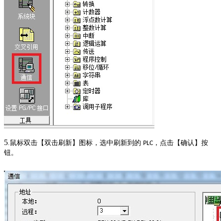
5
.鼠标双击【双击刷新】图标，选中刷新到的
，点击【确认】按
PLC
钮。