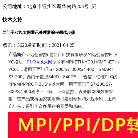
公司地址：北京市通州区新华南路208号1层
技术支持
西门子S7以太网通讯处理器编程调试步骤
点击：3620
发布时间：2021-04-25
ETH-
产品简介：
远创智控(北京）科技有限研发的远创智控
YC
MPI-ETH-YC01
MPI-ETH-
模块，
PLC转以太网
型号有
和
YC01
S7-200/S7-300/S7-400
SMART
，适用于西门子
、
S7-200
840D
840DSL
PLC
、西门子数控
、
、合信、亿维
的
PPI/MPI/PROFIBUS
S7-200/S7-
转以太网
。用于西门子
300/S7-400
程序上下载、上位监控、设备联网和数据采
集。该产品获得国家实用新型发明专利和外观专利，上市
几年来，得到了众多用户的喜爱和亲睐。