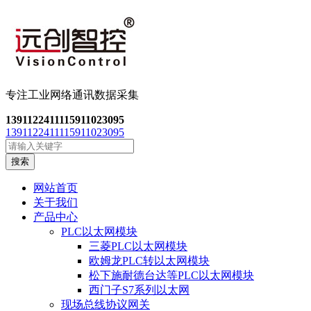
专注工业网络通讯数
据采集
13911224111
15911023095
13911224111
15911023095
搜索
网站首页
关于我们
产品中心
PLC以太网模块
三菱PLC以太网模块
欧姆龙PLC转以太网模块
松下施耐德台达等PLC以太网模块
西门子S7系列以太网
现场总线协议网关