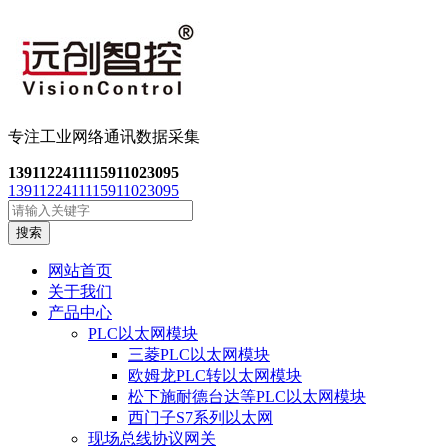
专注工业网络通讯数
据采集
13911224111
15911023095
13911224111
15911023095
搜索
网站首页
关于我们
产品中心
PLC以太网模块
三菱PLC以太网模块
欧姆龙PLC转以太网模块
松下施耐德台达等PLC以太网模块
西门子S7系列以太网
现场总线协议网关