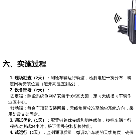
六、实施过程
1.
现场勘查（
天）
：测绘车辆运行轨迹，检测电磁干扰分布，确
2
定网桥安装位置（避开高温直射区）。
2.
设备部署（
天）
：
2
·
固定端：除尘系统侧网桥安装于
米高支架，定向天线指向车辆作
3
业区中心。
·
移动端：每台车顶部安装网桥，天线角度校准至除尘系统方向，采
用防震支架固定。
3.
调试优化（
天）
：配置链路优先级和切换阈值，模拟车辆全行
1
程移动测试
小时，验证零丢包和切换性能。
24
4.
试运行（
天
）
：监测通讯质量，微调
台车辆的天线角度，确保
2
2