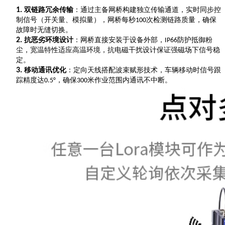
1.
双链路冗余传输
：通过主备网桥构建独立传输通道，实时同步控
制信号（开关量、模拟量），网桥每秒
次检测链路质量，确保
100
故障时无缝切换。
2.
抗恶劣环境设计
：网桥直接安装于设备外部，
防护抵御粉
IP66
尘，宽温特性适应高温环境，抗电磁干扰设计保证强磁场下信号稳
定。
3.
移动通讯优化
：定向天线搭配波束赋形技术，车辆移动时信号跟
踪精度达
，确保
米作业范围内通讯不中断。
0.5°
300