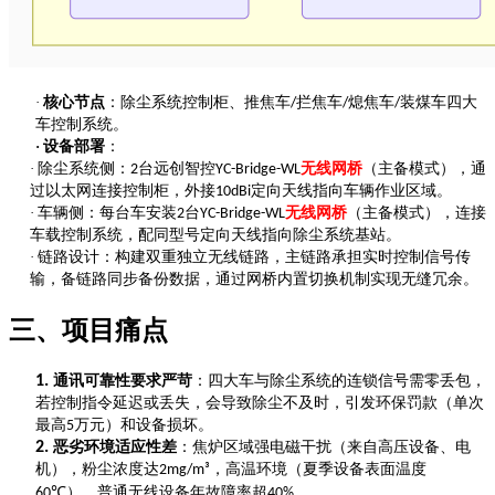
·
核心节点
：除尘系统控制柜、推焦车
拦焦车
熄焦车
装煤车四大
/
/
/
车控制系统。
·
设备部署
：
·
除尘系统侧：
台远创智控
无线网桥
（主备模式），通
2
YC-Bridge-WL
过以太网连接控制柜，外接
定向天线指向车辆作业区域。
10dBi
·
车辆侧：每台车安装
台
无线网桥
（主备模式），连接
2
YC-Bridge-WL
车载控制系统，配同型号定向天线指向除尘系统基站。
·
链路设计：构建双重独立无线链路，主链路承担实时控制信号传
输，备链路同步备份数据，通过网桥内置切换机制实现无缝冗余。
三、项目痛点
1.
通讯可靠性要求严苛
：四大车与除尘系统的连锁信号需零丢包，
若控制指令延迟或丢失，会导致除尘不及时，引发环保罚款（单次
最高
万元）和设备损坏。
5
2.
恶劣环境适应性差
：焦炉区域强电磁干扰（来自高压设备、电
机），粉尘浓度达
，高温环境（夏季设备表面温度
2mg/m³
），普通无线设备年故障率超
。
60℃
40%