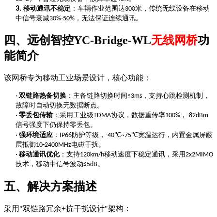
3.
移动通讯不稳定
：车辆作业范围达
米，传统无线设备在移动
300
中信号衰减
，无法保证连续通讯。
30%-50%
四、
远创智控
YC-Bridge-WL
无线网桥
功
能简介
该网桥专为移动工业场景设计，核心功能：
·
双链路热备切换
：主备链路切换时间
，支持心跳检测机制，
≤3ms
故障时自动切换无数据断点。
·
零丢包传输
：采用工业级
协议，数据重传率
，
TDMA
100%
-82dBm
信号强度下仍保持零丢包。
·
强环境适应
：
防护等级，
宽温运行，内置金属屏蔽
IP66
-40℃~75℃
层抵御
电磁干扰。
10-2400MHz
·
移动通讯优化
：支持
移动速度下稳定通讯，采用
120km/h
2x2MIMO
技术，移动中信号波动
。
≤5dB
五、解决方案描述
采用
"双链路冗余+抗干扰设计"架构：