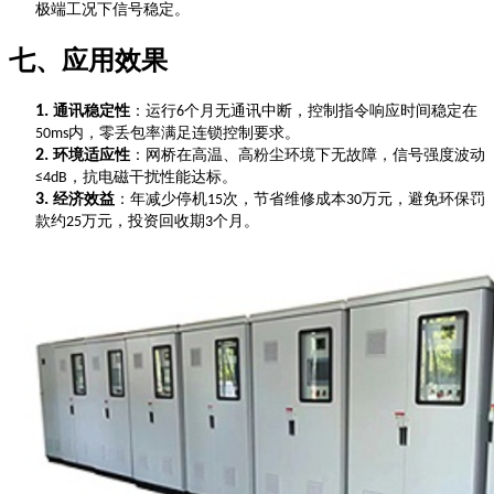
极端工况下信号稳定。
七、应用效果
1.
通讯稳定性
：运行
个月无通讯中断，控制指令响应时间稳定在
6
内，零丢包率满足连锁控制要求。
50ms
2.
环境适应性
：网桥在高温、高粉尘环境下无故障，信号强度波动
，抗电磁干扰性能达标。
≤4dB
3.
经济效益
：年减少停机
次，节省维修成本
万元，避免环保罚
15
30
款约
万元，投资回收期
个月。
25
3