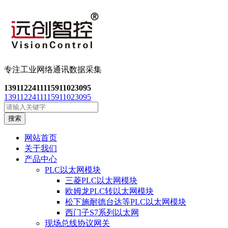
专注工业网络通讯数
据采集
13911224111
15911023095
13911224111
15911023095
搜索
网站首页
关于我们
产品中心
PLC以太网模块
三菱PLC以太网模块
欧姆龙PLC转以太网模块
松下施耐德台达等PLC以太网模块
西门子S7系列以太网
现场总线协议网关